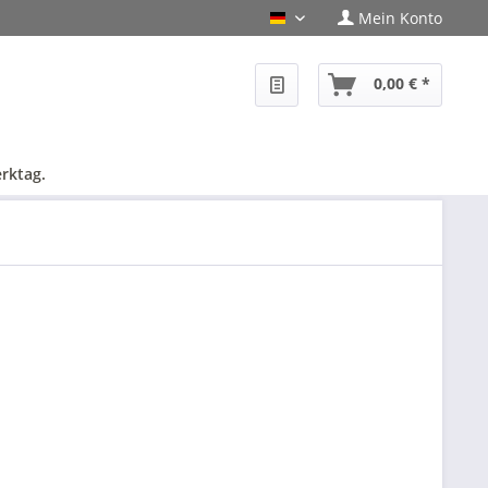
Mein Konto
PHF-Shop Deutsch
0,00 € *
rktag.