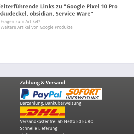
eiterführende Links zu "Google Pixel 10 Pro
kkudeckel, obsidian, Service Ware"
Fragen zum Artikel?
Weitere Artikel von Google Produkte
Zahlung & Versand
Barzahlung, Banküberweisung
Versandkostenfrei ab Netto 50 EURO
Schnelle Lieferung