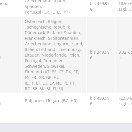
Griechenland, Irland,
ional
bis 499,99
18,50 
Spanien,
€
zzgl. U
Portugal (GR, IE, ES, PT)
Österreich, Belgien,
Tschechische Republik,
Dänemark, Estland, Spanien,
Frankreich, Großbritannien,
Griechenland, Ungarn, Irland,
Italien, Lettland, Luxemburg,
d
bis 249,99
9,32 € 
Litauen, Niederlande, Polen,
l
€
Ust
Portugal, Rumänien,
Schweden, Slowakei,
Finnland (AT, BE, CZ, DK, EE,
ES, FR, GB, GR, HU,
IE, IT, LT, LU, LV, NL, PL, PT,
RO, SE, SK, SL, FI, SI)
d
bis 499,99
12,50 
Bulgarien, Ungarn (BG, HR)
l
€
zzgl. U