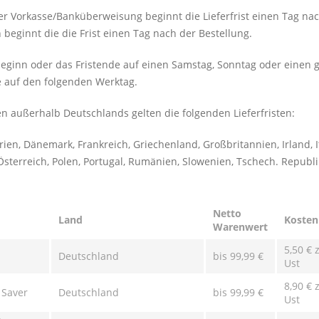
er Vorkasse/Banküberweisung beginnt die Lieferfrist einen Tag na
beginnt die die Frist einen Tag nach der Bestellung.
tbeginn oder das Fristende auf einen Samstag, Sonntag oder einen g
e auf den folgenden Werktag.
en außerhalb Deutschlands gelten die folgenden Lieferfristen:
rien, Dänemark, Frankreich, Griechenland, Großbritannien, Irland, I
Österreich, Polen, Portugal, Rumänien, Slowenien, Tschech. Republ
Netto
Land
Kosten
Warenwert
5,50 € z
l
Deutschland
bis 99,99 €
Ust
8,90 € z
 Saver
Deutschland
bis 99,99 €
Ust