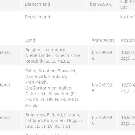
d
5,00 € z
Deutschland
bis 99,99 €
Ust
Deutschland
kostenf
Land
Warenwert
Kosten
Belgien, Luxemburg,
ional
bis 299,99
10,00 
Niederlande, Tschechische
€
zzgl. U
Republik (BE,LU,NL,CZ)
Polen, Kroatien, Slowakei,
Dänemark, Finnland,
Frankreich,
ional
bis 349,99
12,50 
Großbritannien, Italien,
€
zzgl. U
Österreich, Schweden (PL,
HR, SK, SL, DK, FI, FR, GB, IT,
AT, SE)
Bulgarien, Estland, Litauen,
ional
bis 349,99
16,50 
Lettland, Rumänien, Ungarn
€
zzgl. U
(BG, EE, LT, LV, RO, HU)