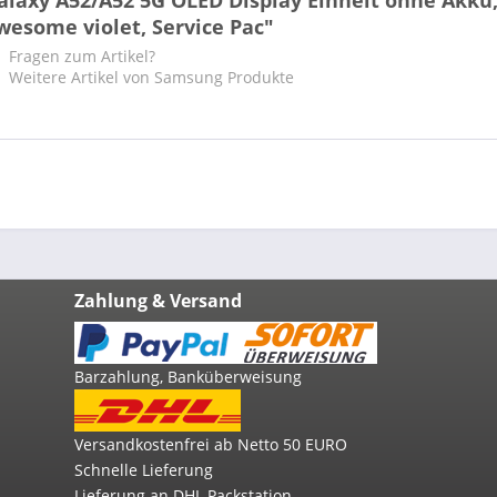
alaxy A52/A52 5G OLED Display Einheit ohne Akku
wesome violet, Service Pac"
Fragen zum Artikel?
Weitere Artikel von Samsung Produkte
Zahlung & Versand
Barzahlung, Banküberweisung
Versandkostenfrei ab Netto 50 EURO
Schnelle Lieferung
Lieferung an DHL Packstation