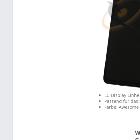
LC-Display Einhe
Passend für das
Farbe: Awesome 
W