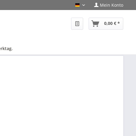
Mein Konto
PHF-Shop Deutsch
0,00 € *
rktag.