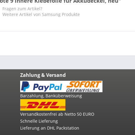
ote 9 innere Klebefolie für Akkudeckel, neu"
Fragen zum Artikel?
Weitere Artikel von Samsung Produkte
Zahlung & Versand
Barzahlung, Banküberweisung
Versandkostenfrei ab Netto 50 EURO
Schnelle Lieferung
Lieferung an DHL Packstation