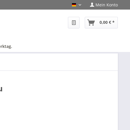
Mein Konto
PHF-Shop Deutsch
0,00 € *
rktag.
u