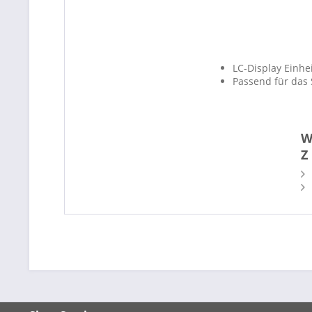
LC-Display Einhe
Passend für das
W
Z