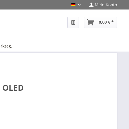
Mein Konto
PHF-Shop Deutsch
0,00 € *
rktag.
r OLED