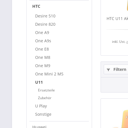
HTC
Desire 510
HTC U11 Ak
Desire 820
One A9
One A9s
inkl. Ust.
One E8
One M8
One M9
Filtern
One Mini 2 M5
U11
Ersatzteile
Zubehör
U Play
Sonstige
Huawei