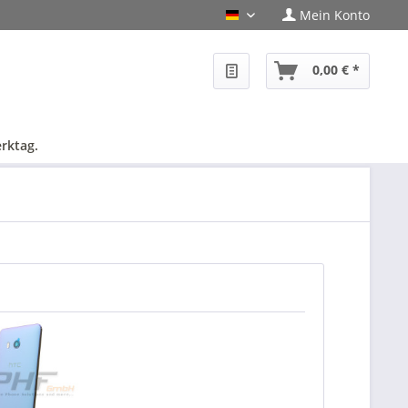
Mein Konto
PHF-Shop Deutsch
0,00 € *
rktag.