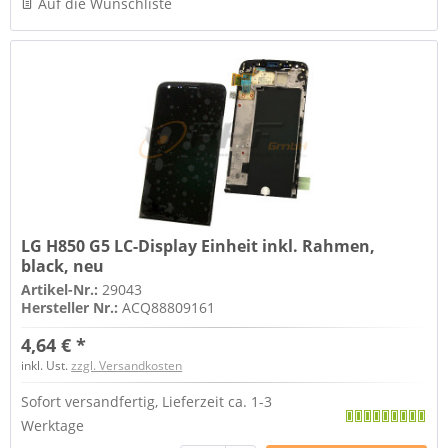
Auf die Wunschliste
LG H850 G5 LC-Display Einheit inkl. Rahmen,
black, neu
Artikel-Nr.:
29043
Hersteller Nr.:
ACQ88809161
4,64 € *
inkl. Ust.
zzgl. Versandkosten
Sofort versandfertig, Lieferzeit ca. 1-3
Werktage