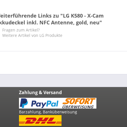
eiterführende Links zu "LG K580 - X-Cam
kkudeckel inkl. NFC Antenne, gold, neu"
Fragen zum Artikel?
Weitere Artikel von LG Produkte
Zahlung & Versand
Barzahlung, Banküberweisung