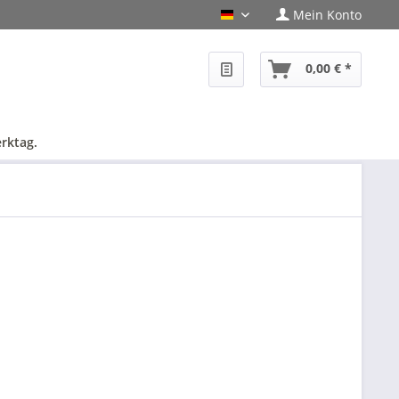
Mein Konto
PHF-Shop Deutsch
0,00 € *
rktag.