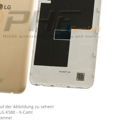
uf der Abbildung zu sehen!
LG K580 - X-Cam!
tenne!