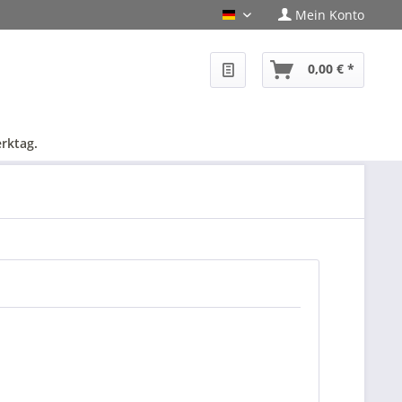
Mein Konto
PHF-Shop Deutsch
0,00 € *
rktag.