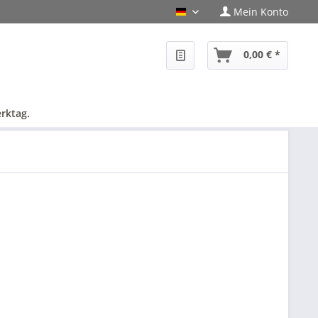
Mein Konto
PHF-Shop Deutsch
0,00 € *
rktag.