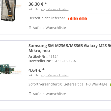
36,30 € *
inkl. Ust.
zzgl. Versandkosten
Derzeit nicht lieferbar
Auf die Wunschliste
Samsung SM-M236B/M336B Galaxy M23 5G/
Mikro, neu
Artikel-Nr.:
45124
Hersteller Nr.:
GH96-15065A
4,64 € *
inkl. Ust.
zzgl. Versandkosten
Sofort versandfertig, Lieferzeit ca. 1-3 Werktage
Auf die Wunschliste