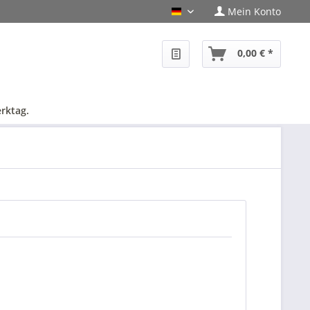
Mein Konto
PHF-Shop Deutsch
0,00 € *
rktag.