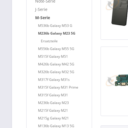
Note-Serie
J-Serie
M-Serie
M536b Galaxy M53 G
M236b Galaxy M23 5G
Ersatzteile
M556b Galaxy M55 5G
M515f Galaxy M51
M426b Galaxy M42 5G
M326b Galaxy M32 5G
M317f Galaxy M31s
M315f Galaxy M31 Prime
M315f Galaxy M31
M236b Galaxy M23
M215f Galaxy M21
M215g Galaxy M21
M136b Galaxy M13 5G