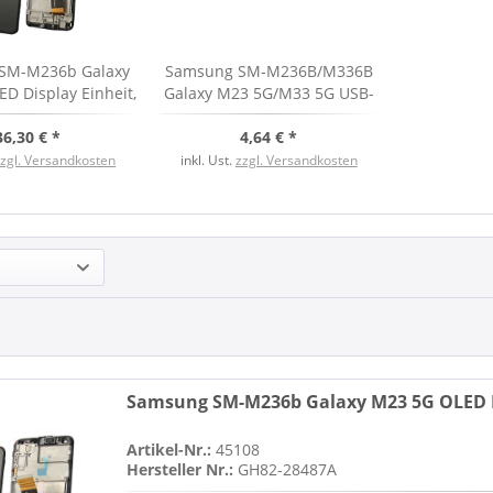
SM-M236b Galaxy
Samsung SM-M236B/M336B
D Display Einheit,
Galaxy M23 5G/M33 5G USB-
, Service Pack
C Anschluss mit Flex & Mikro,
36,30 € *
4,64 € *
neu
zzgl. Versandkosten
inkl. Ust.
zzgl. Versandkosten
Samsung SM-M236b Galaxy M23 5G OLED Dis
Artikel-Nr.:
45108
Hersteller Nr.:
GH82-28487A