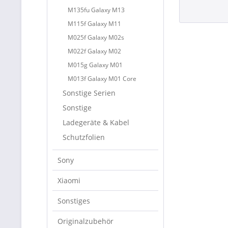
M135fu Galaxy M13
M115f Galaxy M11
M025f Galaxy M02s
M022f Galaxy M02
M015g Galaxy M01
M013f Galaxy M01 Core
Sonstige Serien
Sonstige
Ladegeräte & Kabel
Schutzfolien
Sony
Xiaomi
Sonstiges
Originalzubehör