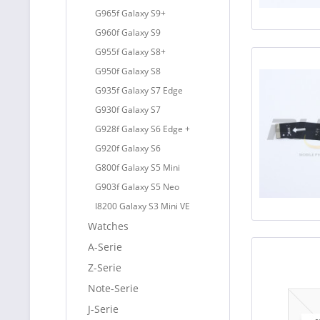
G965f Galaxy S9+
G960f Galaxy S9
G955f Galaxy S8+
G950f Galaxy S8
G935f Galaxy S7 Edge
G930f Galaxy S7
G928f Galaxy S6 Edge +
G920f Galaxy S6
G800f Galaxy S5 Mini
G903f Galaxy S5 Neo
I8200 Galaxy S3 Mini VE
Watches
A-Serie
Z-Serie
Note-Serie
J-Serie