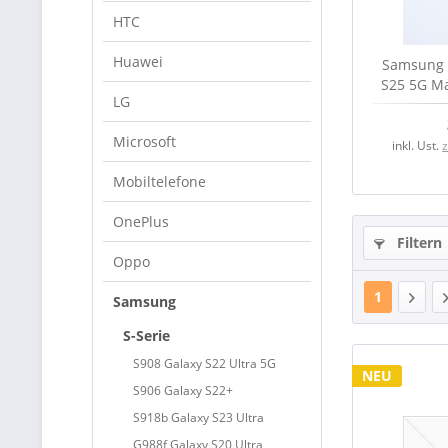
HTC
Huawei
Samsung 
S25 5G Ma
LG
Microsoft
inkl. Ust.
Mobiltelefone
OnePlus
Filtern
Oppo
1
Samsung
S-Serie
S908 Galaxy S22 Ultra 5G
NEU
S906 Galaxy S22+
S918b Galaxy S23 Ultra
G988f Galaxy S20 Ultra