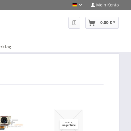
Mein Konto
PHF-Shop Deutsch
0,00 € *
rktag.