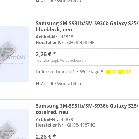
Auf die Wunschliste
Samsung SM-S931b/SM-S936b Galaxy S25/S
blueblack, neu
Artikel-Nr.:
48898
Hersteller Nr.:
GH98-49874E
2,26 € *
inkl. Ust.
zzgl. Versandkosten
Lieferzeit binnen 1-3 Werktage *
Auf die Wunschliste
Samsung SM-S931b/SM-S936b Galaxy S25/S
coralred, neu
Artikel-Nr.:
48899
Hersteller Nr.:
GH98-49874G
2,26 € *