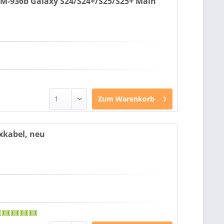
-936b Galaxy S24/S24+/S25/S25+ Main
Zum
Warenkorb
xkabel, neu