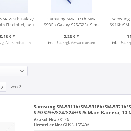
SM-S931b Galaxy
Samsung SM-S931b/SM-
Samsung 
in Flexkabel, neu
S936b Galaxy S25/S25+ Sim-
S916b/SM-
und Speicherkarten Halter,
Galaxy S2
3,45 € *
navy, neu
2,26 € *
Main Kame
14
zzgl. Versandkosten
inkl. Ust.
zzgl. Versandkosten
inkl. Ust.
zz
von
2
Samsung SM-S911b/SM-S916b/SM-S921b/S
S23/S23+/S24/S24+/S25 Main Kamera, 10 
Artikel-Nr.:
53176
Hersteller Nr.:
GH96-15540A