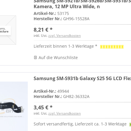
Samsung SM-S921b/SM-S926b/SM-S931b/SM
Kamera, 12 MP Ultra Wide, n
Artikel-Nr.:
53175
Hersteller Nr.:
GH96-15528A
8,21 € *
inkl. Ust.
zzgl. Versandkosten
Lieferzeit binnen 1-3 Werktage *
Auf die Wunschliste
Samsung SM-S931b Galaxy S25 5G LCD Fle
Artikel-Nr.:
49944
Hersteller Nr.:
GH82-36332A
3,45 € *
inkl. Ust.
zzgl. Versandkosten
Sofort versandfertig, Lieferzeit ca. 1-3 Werktage