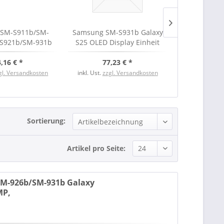
SM-S911b/SM-
Samsung SM-S931b Galaxy
Samsung SM
S921b/SM-931b
S25 OLED Display Einheit
S25 5G LCD 
3/S23+/S24/S25
ohne Rahmen, Service Pack
ra, 50 MP, neu
,16 € *
77,23 € *
3,
gl. Versandkosten
inkl. Ust.
zzgl. Versandkosten
inkl. Ust.
zzgl
Sortierung:
Artikel pro Seite:
M-926b/SM-931b Galaxy
MP,