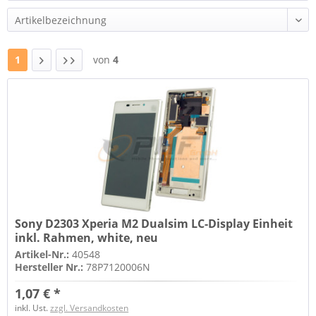
1
von
4
Sony D2303 Xperia M2 Dualsim LC-Display Einheit
inkl. Rahmen, white, neu
Artikel-Nr.:
40548
Hersteller Nr.:
78P7120006N
1,07 € *
inkl. Ust.
zzgl. Versandkosten