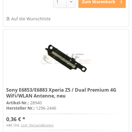
Zum
Warenkorb
Auf die Wunschliste
Sony E6853/E6883 Xperia Z5 / Dual Premium 4G
WiFi/WLAN Antenne, neu
Artikel-Nr.:
28940
Hersteller Nr.:
1296-2446
0,36 € *
inkl. Ust.
zzgl. Versandkosten