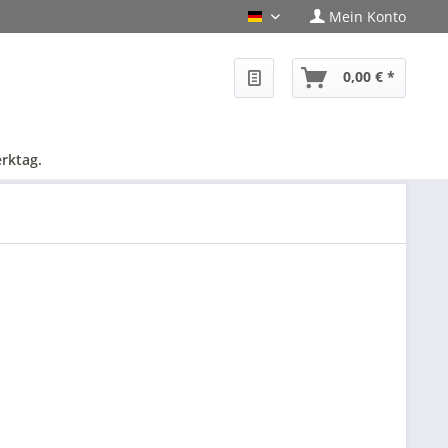
Mein Konto
PHF-Shop Deutsch
0,00 € *
rktag.