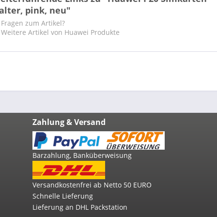
alter, pink, neu"
Fragen zum Artikel?
Weitere Artikel von Huawei Produkte
Zahlung & Versand
Barzahlung, Banküberweisung
Versandkostenfrei ab Netto 50 EURO
Schnelle Lieferung
Lieferung an DHL Packstation