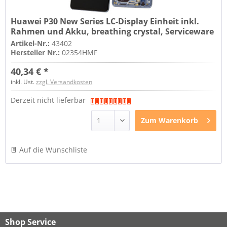
Huawei P30 New Series LC-Display Einheit inkl.
Rahmen und Akku, breathing crystal, Serviceware
Artikel-Nr.:
43402
Hersteller Nr.:
02354HMF
40,34 € *
inkl. Ust.
zzgl. Versandkosten
Derzeit nicht lieferbar
Zum
Warenkorb
Auf die Wunschliste
Shop Service