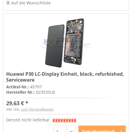
Auf die Wunschliste
Huawei P30 LC-Display Einheit, black, refurbished,
Serviceware
Artikel-Nr.:
45797
Hersteller Nr.:
02353SLB
29,63 € *
inkl. Ust.
zzgl. Versandkosten
Derzeit nicht lieferbar
Zum
Warenkorb