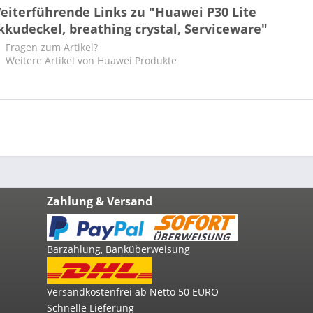
eiterführende Links zu "Huawei P30 Lite
kkudeckel, breathing crystal, Serviceware"
Fragen zum Artikel?
Weitere Artikel von Huawei Produkte
Zahlung & Versand
Barzahlung, Banküberweisung
Versandkostenfrei ab Netto 50 EURO
Schnelle Lieferung