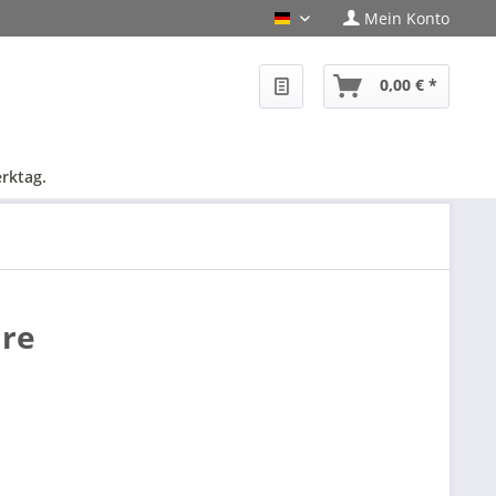
Mein Konto
PHF-Shop Deutsch
0,00 € *
rktag.
are