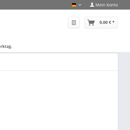
Mein Konto
PHF-Shop Deutsch
0,00 € *
rktag.