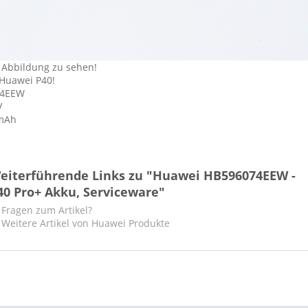
 Abbildung zu sehen!
 Huawei P40!
74EEW
V
 mAh
eiterführende Links zu "Huawei HB596074EEW -
40 Pro+ Akku, Serviceware"
Fragen zum Artikel?
Weitere Artikel von Huawei Produkte