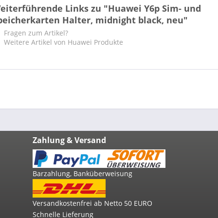
eiterführende Links zu "Huawei Y6p Sim- und
peicherkarten Halter, midnight black, neu"
Fragen zum Artikel?
Weitere Artikel von Huawei Produkte
Zahlung & Versand
Barzahlung, Banküberweisung
Versandkostenfrei ab Netto 50 EURO
Schnelle Lieferung