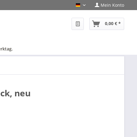
Mein Konto
PHF-Shop Deutsch
0,00 € *
rktag.
ck, neu