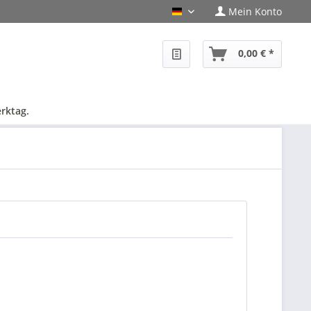
Mein Konto
PHF-Shop Deutsch
0,00 € *
rktag.