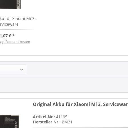
ku für Xiaomi Mi 3,
rviceware
1,07 € *
zzgl. Versandkosten
Original Akku für Xiaomi Mi 3, Servicewa
Artikel-Nr.:
41195
Hersteller Nr.:
BM31