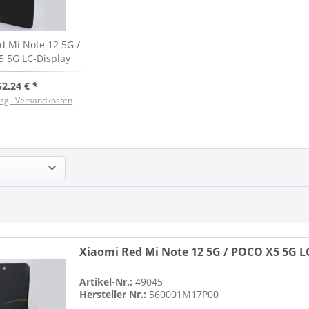
d Mi Note 12 5G /
 5G LC-Display
lack, Service Ware
52,24 € *
zzgl. Versandkosten
Xiaomi Red Mi Note 12 5G / POCO X5 5G LC
Artikel-Nr.:
49045
Hersteller Nr.:
560001M17P00