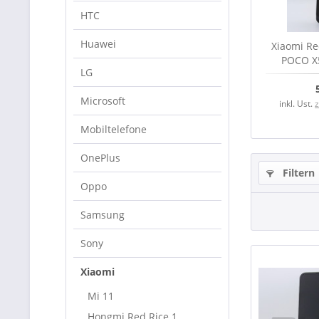
HTC
Huawei
Xiaomi Re
POCO X5
LG
Einheit, b
Microsoft
inkl. Ust.
Mobiltelefone
OnePlus
Filtern
Oppo
Samsung
Sony
Xiaomi
Mi 11
Hongmi Red Rice 1