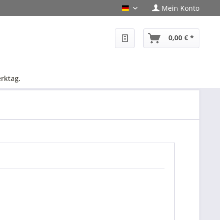
Mein Konto
PHF-Shop Deutsch
0,00 € *
rktag.