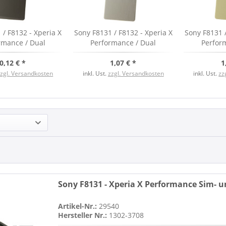
 / F8132 - Xperia X
Sony F8131 / F8132 - Xperia X
Sony F8131 /
rmance / Dual
Performance / Dual
Perfor
kel, black, neu
Akkudeckel, white, neu
Akkudeck
0,12 € *
1,07 € *
1
zzgl. Versandkosten
inkl. Ust.
zzgl. Versandkosten
inkl. Ust.
zz
Sony F8131 - Xperia X Performance Sim- u
Artikel-Nr.:
29540
Hersteller Nr.:
1302-3708