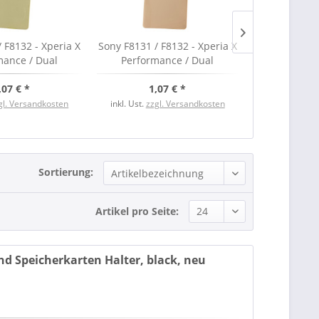
 F8132 - Xperia X
Sony F8131 / F8132 - Xperia X
Sony F8131 / 
mance / Dual
Performance / Dual
Performanc
el, lime, neu
Akkudeckel, rose, neu
Display Einhe
,07 € *
1,07 € *
whit
1,
gl. Versandkosten
inkl. Ust.
zzgl. Versandkosten
inkl. Ust.
zzgl
Sortierung:
Artikel pro Seite:
nd Speicherkarten Halter, black, neu