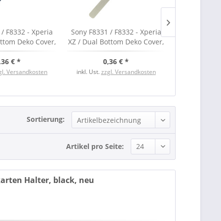
/ F8332 - Xperia
Sony F8331 / F8332 - Xperia
Sony F8331 /
ottom Deko Cover,
XZ / Dual Bottom Deko Cover,
XZ / Dual Bo
ue, neu
silver, neu
Cover, 
,36 € *
0,36 € *
0,
gl. Versandkosten
inkl. Ust.
zzgl. Versandkosten
inkl. Ust.
zzgl
Sortierung:
Artikel pro Seite:
arten Halter, black, neu