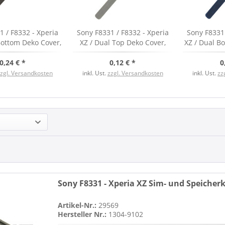
1 / F8332 - Xperia
Sony F8331 / F8332 - Xperia
Sony F8331 
Bottom Deko Cover,
XZ / Dual Top Deko Cover,
XZ / Dual B
lack, neu
silver, neu
bl
0,24 € *
0,12 € *
0
zzgl. Versandkosten
inkl. Ust.
zzgl. Versandkosten
inkl. Ust.
zz
Sony F8331 - Xperia XZ Sim- und Speicherk
Artikel-Nr.:
29569
Hersteller Nr.:
1304-9102