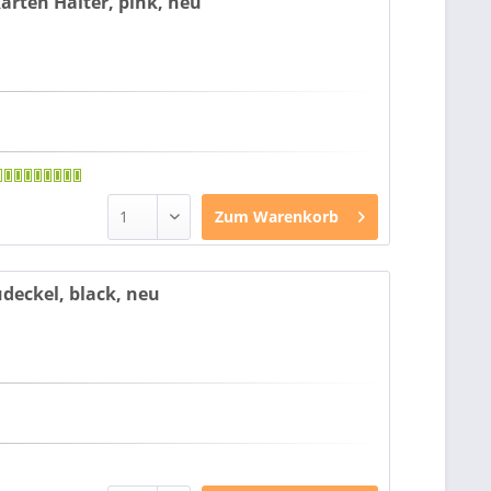
arten Halter, pink, neu
Zum
Warenkorb
udeckel, black, neu