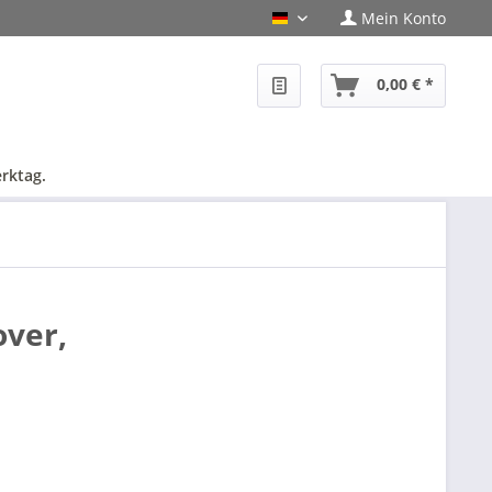
Mein Konto
PHF-Shop Deutsch
0,00 € *
rktag.
over,