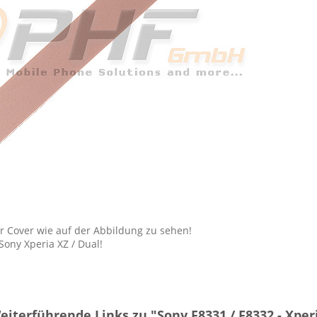
r Cover wie auf der Abbildung zu sehen!
Sony Xperia XZ / Dual!
eiterführende Links zu "Sony F8331 / F8332 - Xper