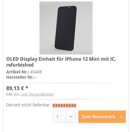
OLED Display Einheit für iPhone 12 Mini mit IC,
refurbished
Artikel-Nr.:
45408
Hersteller Nr.:
-
89,13 € *
inkl. Ust.
zzgl. Versandkosten
Derzeit nicht lieferbar
Zum
Warenkorb