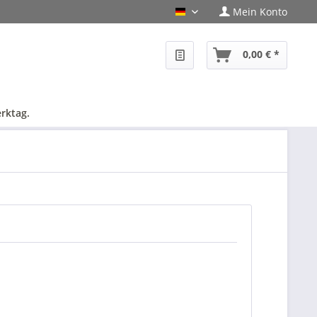
Mein Konto
PHF-Shop Deutsch
0,00 € *
rktag.