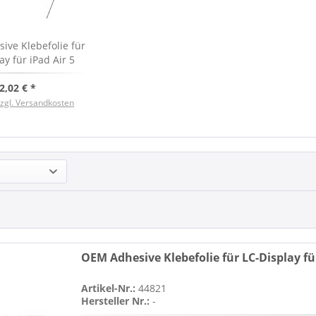
ve Klebefolie für
ay für iPad Air 5
2022), neu
2,02 € *
zzgl. Versandkosten
OEM Adhesive Klebefolie für LC-Display für
Artikel-Nr.:
44821
Hersteller Nr.:
-