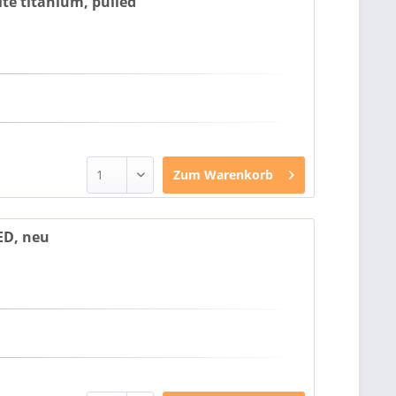
te titanium, pulled
Zum
Warenkorb
LED, neu