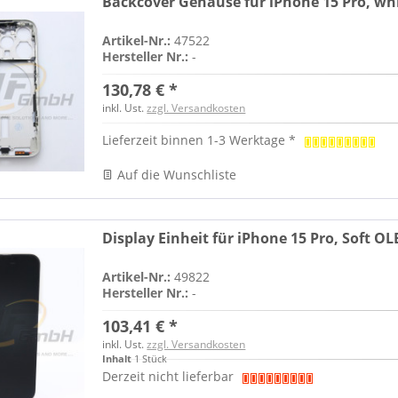
Backcover Gehäuse für iPhone 15 Pro, whi
Artikel-Nr.:
47522
Hersteller Nr.:
-
130,78 € *
inkl. Ust.
zzgl. Versandkosten
Lieferzeit binnen 1-3 Werktage *
Auf die Wunschliste
Display Einheit für iPhone 15 Pro, Soft O
Artikel-Nr.:
49822
Hersteller Nr.:
-
103,41 € *
inkl. Ust.
zzgl. Versandkosten
Inhalt
1 Stück
Derzeit nicht lieferbar