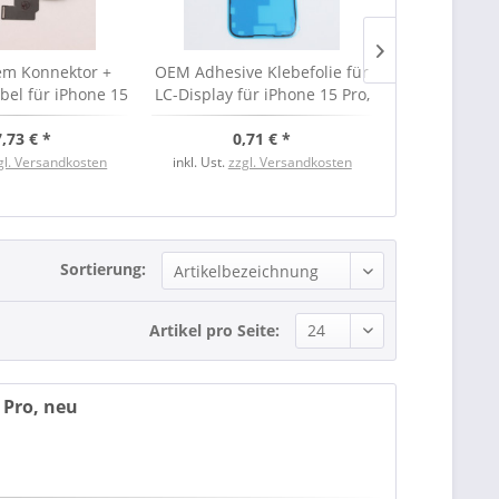
em Konnektor +
OEM Adhesive Klebefolie für
OEM Akku für
bel für iPhone 15
LC-Display für iPhone 15 Pro,
APN: Uni
tan black, neu
neu
,73 € *
0,71 € *
12,
gl. Versandkosten
inkl. Ust.
zzgl. Versandkosten
inkl. Ust.
zzgl
Sortierung:
Artikel pro Seite:
 Pro, neu